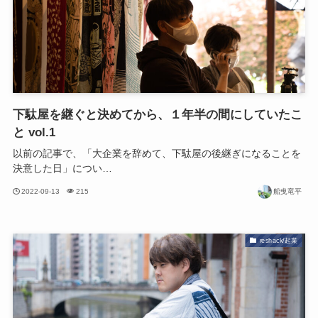
下駄屋を継ぐと決めてから、１年半の間にしていたこ
と vol.1
以前の記事で、「大企業を辞めて、下駄屋の後継ぎになることを
決意した日」につい…
2022-09-13
215
船曵竜平
reshack/起業