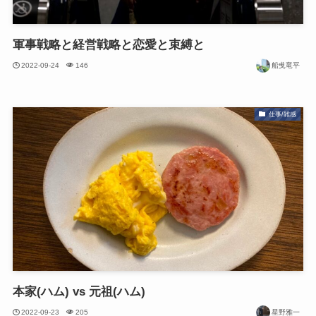
軍事戦略と経営戦略と恋愛と束縛と
2022-09-24
146
船曵竜平
仕事/雑感
本家(ハム) vs 元祖(ハム)
2022-09-23
205
星野雅一