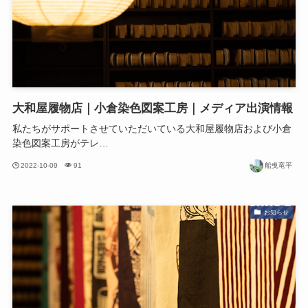
大和屋履物店｜小倉染色図案工房｜メディア出演情報
私たちがサポートさせていただいている大和屋履物店および小倉
染色図案工房がテレ…
2022-10-09
91
船曵竜平
お知らせ