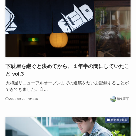
下駄屋を継ぐと決めてから、１年半の間にしていたこ
と vol.3
大和屋リニューアルオープンまでの道筋をだいぶ記録することが
できてきました。自…
2022-09-20
216
船曵竜平
reshack/起業