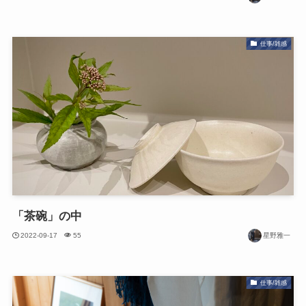
仕事/雑感
「茶碗」の中
2022-09-17
55
星野雅一
仕事/雑感