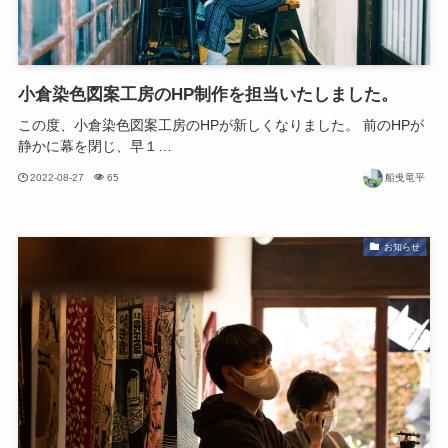
小倉染色図案工房のHP制作を担当いたしました。
この度、小倉染色図案工房のHPが新しくなりました。 前のHPが
静かに幕を閉じ、早１…
2022-08-27
65
船曵竜平
お知らせ