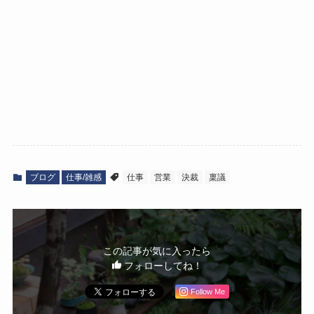
ブログ
仕事/雑感
仕事
営業
決裁
稟議
この記事が気に入ったら
フォローしてね！
Follow Me