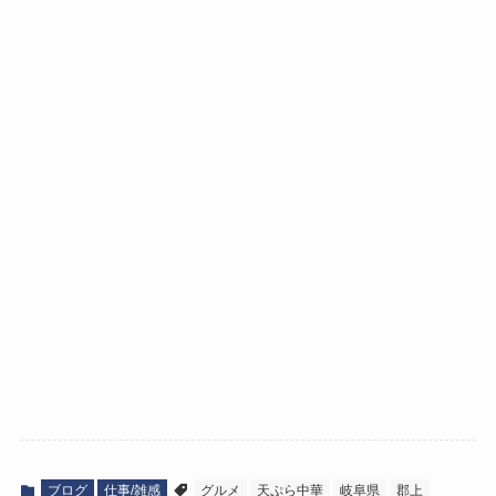
ブログ
仕事/雑感
グルメ
天ぷら中華
岐阜県
郡上