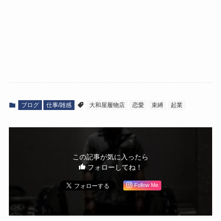
ブログ
仕事/雑感
大和屋履物店
恋愛
束縛
起業
この記事が気に入ったら
フォローしてね！
Follow Me