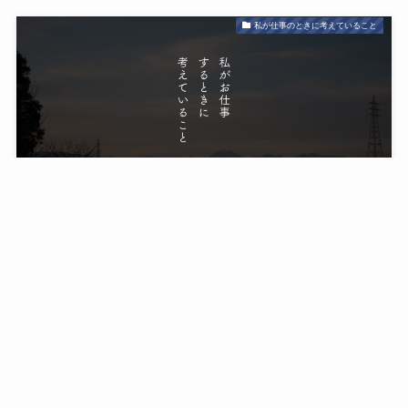
私が仕事のときに考えていること
メニュー
HOME
CONTACT
ABOUT US
PRIVACY POLICY
ラーメンズ小林賢太郎さんから学ぶ仕事のこと｜１｜
船曵竜平という職業
2022-10-05
仕事/雑感